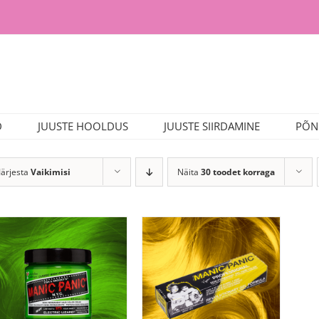
D
JUUSTE HOOLDUS
JUUSTE SIIRDAMINE
PÕN
Järjesta
Vaikimisi
Näita
30 toodet korraga
LISA KORVI
LISA KORVI
/
/
LISAINFO
LISAINFO