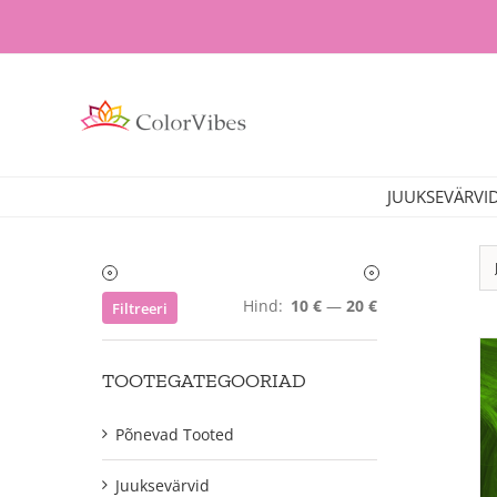
Skip
to
content
JUUKSEVÄRVI
Minimaalne
Maksimaalne
Hind:
10 €
—
20 €
Filtreeri
hind
hind
TOOTEGATEGOORIAD
Põnevad Tooted
Juuksevärvid