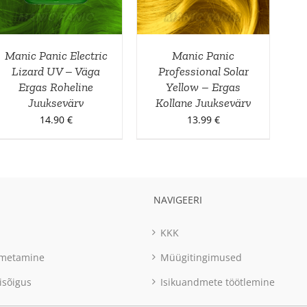
Manic Panic Electric
Manic Panic
Lizard UV – Väga
Professional Solar
Ergas Roheline
Yellow – Ergas
Juuksevärv
Kollane Juuksevärv
14.90
€
13.99
€
NAVIGEERI
KKK
imetamine
Müügitingimused
isõigus
Isikuandmete töötlemine