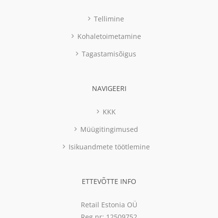
Tellimine
Kohaletoimetamine
Tagastamisõigus
NAVIGEERI
KKK
Müügitingimused
Isikuandmete töötlemine
ETTEVÕTTE INFO
Retail Estonia OÜ
Reg nr: 12509752