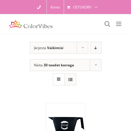
Skip
Konto
OSTUKORV
to
content
Järjesta
Vaikimisi
Näita
30 toodet korraga
LISA KORVI
/
LISAINFO